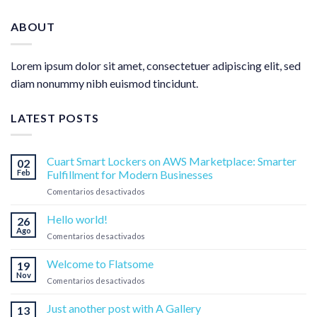
ABOUT
Lorem ipsum dolor sit amet, consectetuer adipiscing elit, sed
diam nonummy nibh euismod tincidunt.
LATEST POSTS
Cuart Smart Lockers on AWS Marketplace: Smarter
02
Feb
Fulfillment for Modern Businesses
en
Comentarios desactivados
Cuart
Smart
Hello world!
26
Lockers
Ago
en
Comentarios desactivados
on
Hello
AWS
world!
Welcome to Flatsome
Marketplace:
19
Nov
Smarter
en
Comentarios desactivados
Fulfillment
Welcome
for
to
Just another post with A Gallery
13
Modern
Flatsome