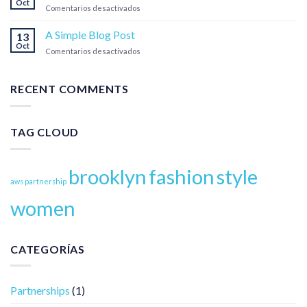
Oct
Businesses
en
Comentarios desactivados
Just
another
A Simple Blog Post
13
post
Oct
en
Comentarios desactivados
with
A
A
Simple
Gallery
Blog
RECENT COMMENTS
Post
TAG CLOUD
brooklyn
fashion
style
aws partnership
women
CATEGORÍAS
Partnerships
(1)