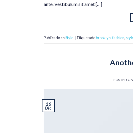
ante. Vestibulum sit amet […]
Publicado en
Style
|
Etiquetado
brooklyn
,
fashion
,
styl
Anothe
POSTED O
16
Dic