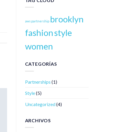
TAG CLOUD
brooklyn
aws partnership
fashion
style
women
CATEGORÍAS
Partnerships
(1)
Style
(5)
Uncategorized
(4)
ARCHIVOS