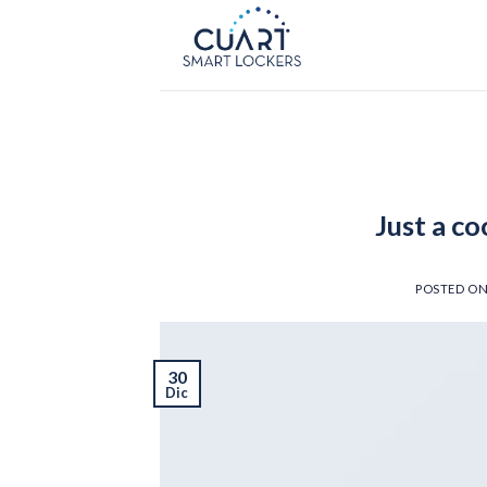
Saltar
al
contenido
Just a co
POSTED O
30
Dic