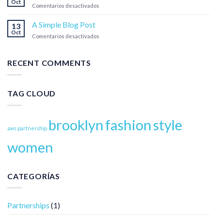
Oct
Businesses
en
Comentarios desactivados
Just
another
A Simple Blog Post
13
post
Oct
en
Comentarios desactivados
with
A
A
Simple
Gallery
Blog
RECENT COMMENTS
Post
TAG CLOUD
brooklyn
fashion
style
aws partnership
women
CATEGORÍAS
Partnerships
(1)