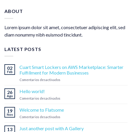
ABOUT
Lorem ipsum dolor sit amet, consectetuer adipiscing elit, sed
diam nonummy nibh euismod tincidunt.
LATEST POSTS
Cuart Smart Lockers on AWS Marketplace: Smarter
02
Feb
Fulfillment for Modern Businesses
en
Comentarios desactivados
Cuart
Smart
Hello world!
26
Lockers
Ago
en
Comentarios desactivados
on
Hello
AWS
world!
Welcome to Flatsome
Marketplace:
19
Nov
Smarter
en
Comentarios desactivados
Fulfillment
Welcome
for
to
Just another post with A Gallery
13
Modern
Flatsome