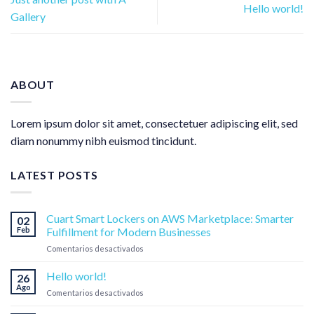
Hello world!
Gallery
ABOUT
Lorem ipsum dolor sit amet, consectetuer adipiscing elit, sed
diam nonummy nibh euismod tincidunt.
LATEST POSTS
Cuart Smart Lockers on AWS Marketplace: Smarter
02
Feb
Fulfillment for Modern Businesses
en
Comentarios desactivados
Cuart
Smart
Hello world!
26
Lockers
Ago
en
Comentarios desactivados
on
Hello
AWS