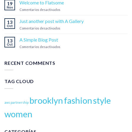
world!
Welcome to Flatsome
Marketplace:
19
Nov
Smarter
en
Comentarios desactivados
Fulfillment
Welcome
for
to
Just another post with A Gallery
13
Modern
Flatsome
Oct
Businesses
en
Comentarios desactivados
Just
another
A Simple Blog Post
13
post
Oct
en
Comentarios desactivados
with
A
A
Simple
Gallery
Blog
RECENT COMMENTS
Post
TAG CLOUD
brooklyn
fashion
style
aws partnership
women
CATEGORÍAS