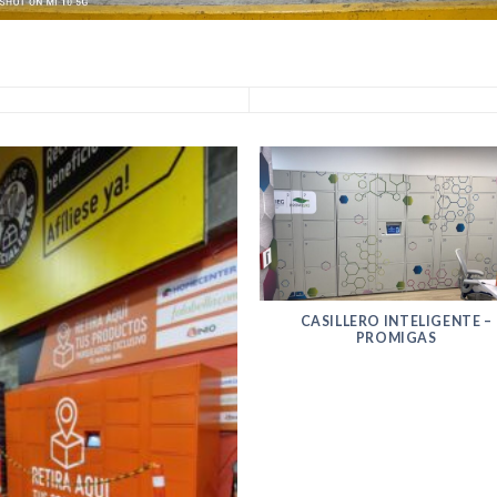
CASILLERO INTELIGENTE –
PROMIGAS