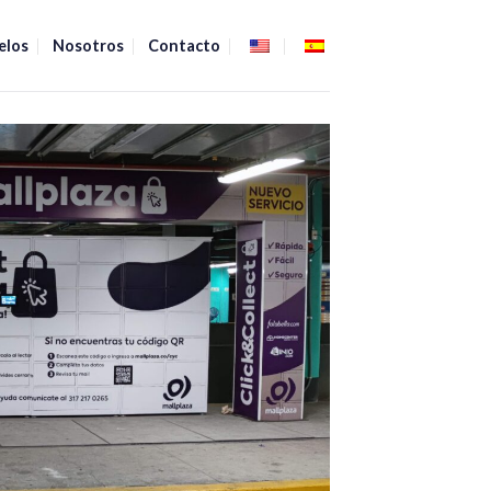
elos
Nosotros
Contacto