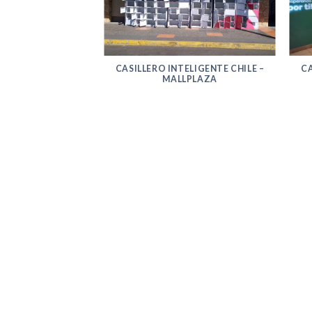
INTELIGENTE –
CASILLERO INTELIGENTE CHILE –
CA
MIGAS
MALLPLAZA