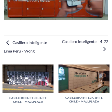
Casillero Inteligente – 4-72
Casillero Inteligente
Lima Peru – Wong
CASILLERO INTELIGENTE
CASILLERO INTELIGENTE
CHILE – MALLPLAZA
CHILE – MALLPLAZA